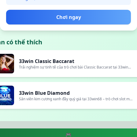
Chơi ngay
n có thể thích
33win Classic Baccarat
Trải nghiệm sự tinh tế của trò chơi bài Classic Baccarat tại 33win68 với lối chơi chuyên nghiệp và hấp dẫn. Tham gia để thử vận may và chiến thắng lớn chỉ có tại 33win99.
33win Blue Diamond
Săn viên kim cương xanh đầy quý giá tại 33win68 – trò chơi slot mang đậm tính biểu tượng. Hãy tham gia cùng hàng nghìn người chơi tại 33win44 để chạm tới kho báu khổng lồ.
🎮