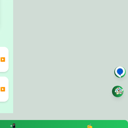
▶
▶
📲
✍️