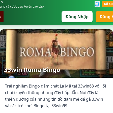
in
🌐
Tải X
ảng cá cược trực tuyến cao cấp
Đăng Nhập
Đăng 
33win Roma Bingo
Trải nghiệm Bingo đậm chất La Mã tại 33win68 với lối
chơi truyền thống nhưng đầy hấp dẫn. Nơi đây là
thiên đường của những tín đồ đam mê đá gà 33win
và các trò chơi Bingo tại 33win99.